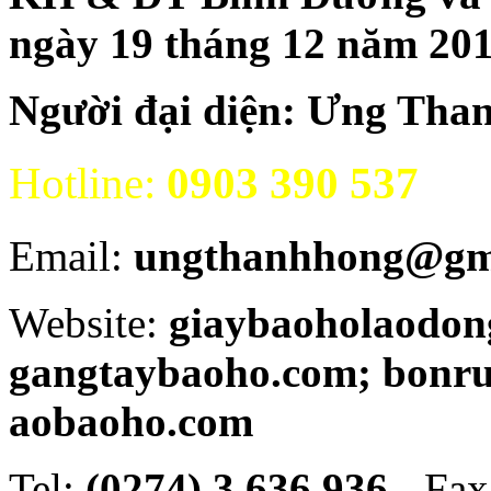
ngày 19 tháng 12 năm 20
Người đại diện: Ưng Tha
Hotline:
0903 390 537
Email:
ungthanhhong@gm
Website:
giaybaoholaodon
gangtaybaoho.com; bonr
aobaoho.com
Tel:
(0274) 3 636 936 -
Fax