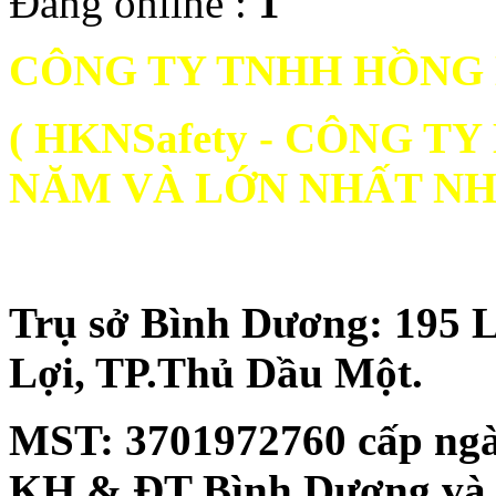
Đang online :
1
CÔNG TY TNHH HỒNG
( HKNSafety - CÔNG 
NĂM VÀ LỚN NHẤT NH
Trụ sở Bình Dương: 195 
Lợi, TP.Thủ Dầu Một.
MST:
3701972760 cấp ngà
KH & ĐT Bình Dương và đăn