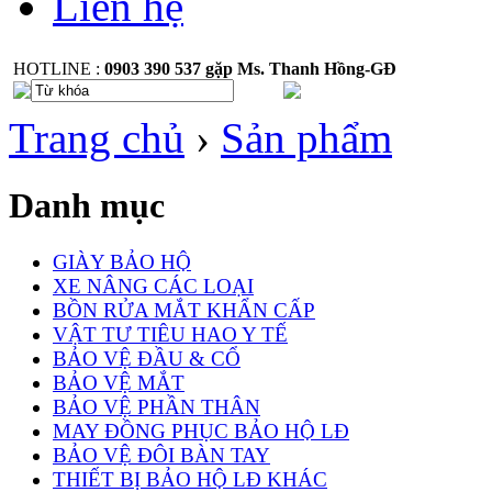
Liên hệ
HOTLINE :
0903 390 537 gặp Ms. Thanh Hồng-GĐ
Trang chủ
›
Sản phẩm
Danh mục
GIÀY BẢO HỘ
XE NÂNG CÁC LOẠI
BỒN RỬA MẮT KHẨN CẤP
VẬT TƯ TIÊU HAO Y TẾ
BẢO VỆ ĐẦU & CỔ
BẢO VỆ MẮT
BẢO VỆ PHẦN THÂN
MAY ĐỒNG PHỤC BẢO HỘ LĐ
BẢO VỆ ĐÔI BÀN TAY
THIẾT BỊ BẢO HỘ LĐ KHÁC