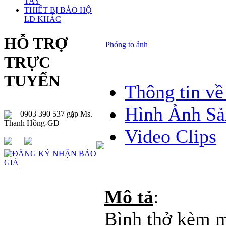
TAY
THIẾT BỊ BẢO HỘ
LĐ KHÁC
HỖ TRỢ
Phóng to ảnh
TRỰC
TUYẾN
Thông tin v
Hình Ảnh S
0903 390 537 gặp Ms.
Thanh Hồng-GĐ
Video Clips
Mô tả
:
Bình thở kèm 