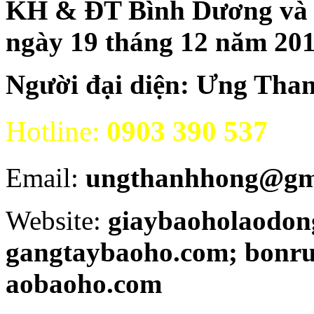
KH & ĐT Bình Dương và đăn
ngày 19 tháng 12 năm 20
Người đại diện: Ưng Tha
Hotline:
0903 390 537
Email:
ungthanhhong@gm
Website:
giaybaoholaodon
gangtaybaoho.com; bonr
aobaoho.com