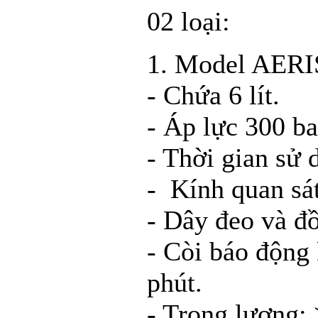
02 loại:
1. Model AERI
- Chứa 6 lít.
- Áp lực 300 ba
- Thời gian sử 
- Kính quan sá
- Dây đeo và đồ
- Còi báo động
phút.
- Trọng lượng: 