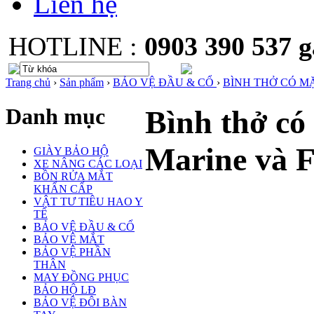
Liên hệ
HOTLINE :
0903 390 537
Trang chủ
›
Sản phẩm
›
BẢO VỆ ĐẦU & CỔ
›
BÌNH THỞ CÓ M
Danh mục
Bình thở có
Marine và 
GIÀY BẢO HỘ
XE NÂNG CÁC LOẠI
BỒN RỬA MẮT
KHẨN CẤP
VẬT TƯ TIÊU HAO Y
TẾ
BẢO VỆ ĐẦU & CỔ
BẢO VỆ MẮT
BẢO VỆ PHẦN
THÂN
MAY ĐỒNG PHỤC
BẢO HỘ LĐ
BẢO VỆ ĐÔI BÀN