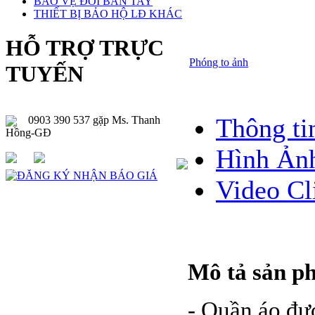
BẢO VỆ ĐÔI BÀN TAY
THIẾT BỊ BẢO HỘ LĐ KHÁC
HỖ TRỢ TRỰC
Phóng to ảnh
TUYẾN
Thông ti
0903 390 537 gặp Ms. Thanh
Hồng-GĐ
Hình Ản
Video Cl
Mô tả sản p
- Quần áo đư