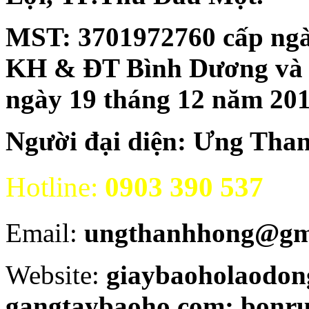
MST:
3701972760 cấp ngà
KH & ĐT Bình Dương và đăn
ngày 19 tháng 12 năm 20
Người đại diện: Ưng Tha
Hotline:
0903 390 537
Email:
ungthanhhong@gm
Website:
giaybaoholaodon
gangtaybaoho.com; bonr