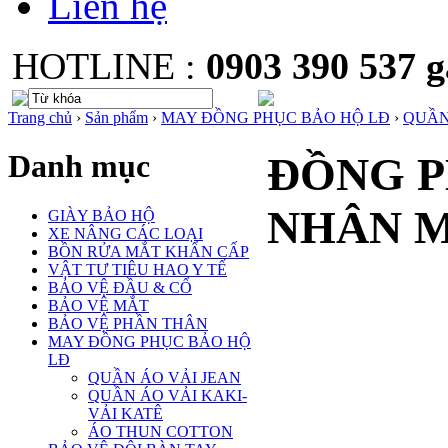
Liên hệ
HOTLINE :
0903 390 537
Trang chủ
›
Sản phẩm
›
MAY ĐỒNG PHỤC BẢO HỘ LĐ
›
QUẦN
Danh mục
ĐỒNG P
NHÂN M
GIÀY BẢO HỘ
XE NÂNG CÁC LOẠI
BỒN RỬA MẮT KHẨN CẤP
VẬT TƯ TIÊU HAO Y TẾ
BẢO VỆ ĐẦU & CỔ
BẢO VỆ MẮT
BẢO VỆ PHẦN THÂN
MAY ĐỒNG PHỤC BẢO HỘ
LĐ
QUẦN ÁO VẢI JEAN
QUẦN ÁO VẢI KAKI-
VẢI KATÊ
ÁO THUN COTTON