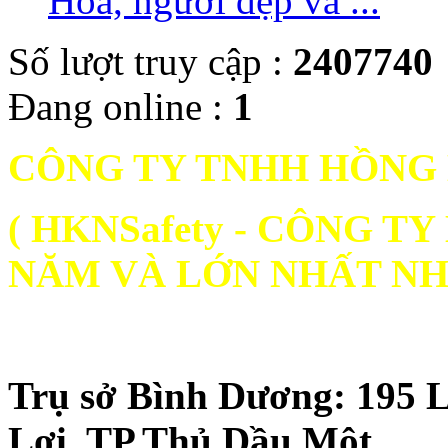
Hoa, người đẹp và ...
Số lượt truy cập :
2407740
Đang online :
1
CÔNG TY TNHH HỒNG
( HKNSafety - CÔNG 
NĂM VÀ LỚN NHẤT NH
Trụ sở Bình Dương: 195 
Lợi, TP.Thủ Dầu Một.