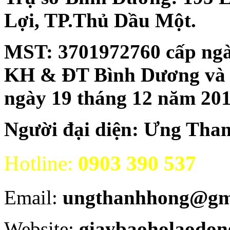
Lợi, TP.Thủ Dầu Một.
MST:
3701972760 cấp ngà
KH & ĐT Bình Dương và đăn
ngày 19 tháng 12 năm 20
Người đại diện: Ưng Tha
Hotline:
0903 390 537
Email:
ungthanhhong@gm
Website:
giaybaoholaodon