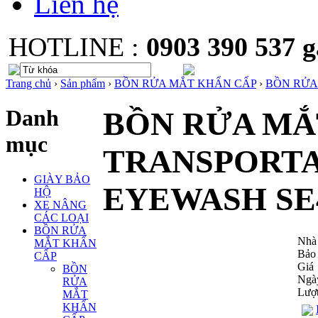
Liên hệ
HOTLINE :
0903 390 537
Trang chủ
›
Sản phẩm
›
BỒN RỬA MẮT KHẨN CẤP
›
BỒN RỬA
Danh
BỒN RỬA MẮ
mục
TRANSPORT
GIÀY BẢO
EYEWASH SE
HỘ
XE NÂNG
CÁC LOẠI
BỒN RỬA
Nhà 
MẮT KHẨN
Bảo
CẤP
Giá
BỒN
Ngày
RỬA
Lượ
MẮT
KHẨN