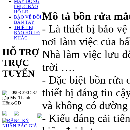
MAY ĐỒNG
PHỤC BẢO
HỘ LĐ
Mô tả bồn rửa mắt
BẢO VỆ ĐÔI
BÀN TAY
- Là thiết bị bảo vệ
THIẾT BỊ
BẢO HỘ LĐ
KHÁC
nơi làm việc của b
HỖ TRỢ
Nhà làm việc lưu đ
TRỰC
trời ….
TUYẾN
- Đặc biệt bồn rửa
thiết bị đáng tin c
0903 390 537
gặp Ms. Thanh
và không có đường 
Hồng-GĐ
- Kiểu dáng cải ti