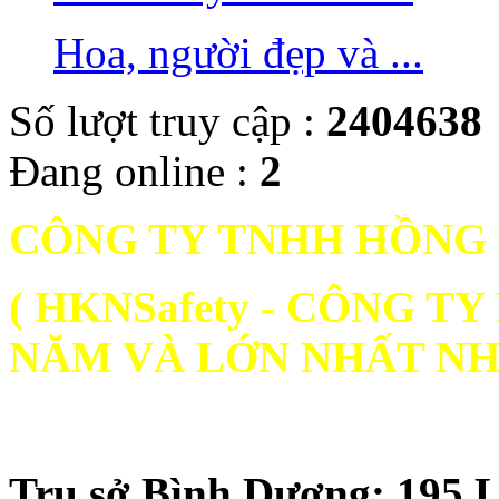
Hoa, người đẹp và ...
Số lượt truy cập :
2404638
Đang online :
2
CÔNG TY TNHH HỒNG
( HKNSafety - CÔNG 
NĂM VÀ LỚN NHẤT NH
Trụ sở Bình Dương: 195 