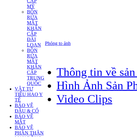
CẤP
MỸ
BỒN
RỬA
MẮT
KHẨN
CẤP
ĐÀI
Phóng to ảnh
LOAN
BỒN
RỬA
MẮT
KHẨN
Thông tin về sả
CẤP
TRUNG
Hình Ảnh Sản P
QUỐC
VẬT TƯ
TIÊU HAO Y
Video Clips
TẾ
BẢO VỆ
ĐẦU & CỔ
BẢO VỆ
MẮT
BẢO VỆ
PHẦN THÂN