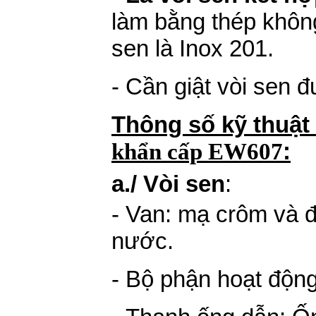
làm
bằng thép không
sen là Inox 201.
-
Cần giật vòi sen
đ
Thông số kỹ thuật
khẩn cấp EW607
:
a./
Vòi sen
:
-
Van: mạ crôm và đ
nước
.
-
Bộ phận hoạt động