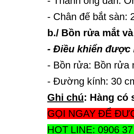
-
Thanh ống
dẫn: Ốn
- Chân đế bắt sàn: 
b./ Bồn rửa mắt và
- Điều khiển được
- Bồn rửa: Bồn rửa 
- Đường kính: 30 c
Ghi chú
:
Hàng có 
GỌI NGAY ĐỂ ĐƯ
HOT LINE: 0906 37