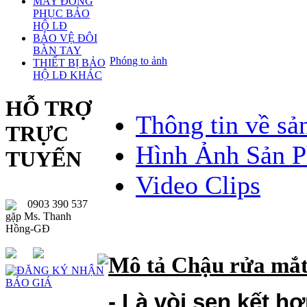
MAY ĐỒNG
PHỤC BẢO
HỘ LĐ
BẢO VỆ ĐÔI
BÀN TAY
Phóng to ảnh
THIẾT BỊ BẢO
HỘ LĐ KHÁC
HỖ TRỢ
Thông tin về s
TRỰC
Hình Ảnh Sản 
TUYẾN
Video Clips
0903 390 537
gặp Ms. Thanh
Hồng-GĐ
Mô tả Chậu
rửa mắt
- Là vòi sen kết h