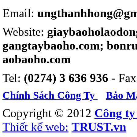
Email:
ungthanhhong@gm
Website:
giaybaoholaodon
gangtaybaoho.com; bonr
aobaoho.com
Tel:
(0274) 3 636 936 -
Fax
Chính Sách Công Ty
Bảo Mậ
Copyright © 2012
Công t
Thiết kế web:
TRUST.vn