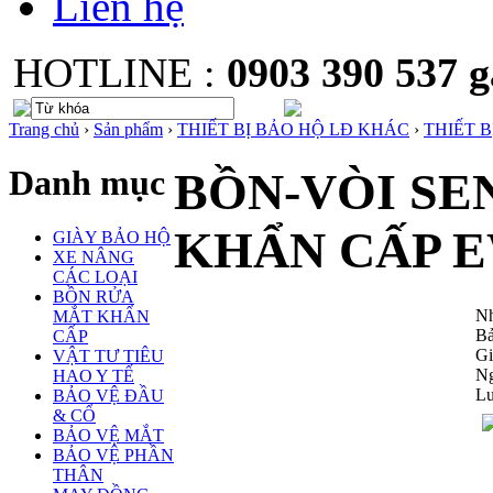
Liên hệ
HOTLINE :
0903 390 537
Trang chủ
›
Sản phẩm
›
THIẾT BỊ BẢO HỘ LĐ KHÁC
›
THIẾT B
Danh mục
BỒN-VÒI SE
KHẨN CẤP E
GIÀY BẢO HỘ
XE NÂNG
CÁC LOẠI
BỒN RỬA
Nh
MẮT KHẨN
Bả
CẤP
Gi
VẬT TƯ TIÊU
Ng
HAO Y TẾ
Lư
BẢO VỆ ĐẦU
& CỔ
BẢO VỆ MẮT
BẢO VỆ PHẦN
THÂN