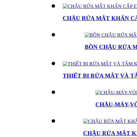
CHẬU RỬA MẮT KHẨN CẤP EW
BỒN CHẬU RỬA M
THIẾT BỊ RỬA MẮT VÀ 
CHẬU-MÁY-VÒ
CHẬU RỬA MẮT K