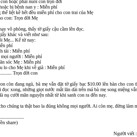
con hoặc phải nuôi con trọn đời
hoặc bị bệnh nan y : Miễn phí
thể liệt kê hết đều miễn phí cho con trai của Mẹ
cho con: Trọn đời Mẹ
hạy vô phòng, thấy tờ giấy cậu cầm lên đọc.
giấy khác và viết như sau:
i Mẹ... Kể từ nay:
iễn phí
h tài : Miễn phí
 mọi người : Miễn phí
săn sóc Mẹ : Miễn phí
êu lo cho Mẹ khi về già : Miễn phí
........ Trọn đời con
on còn đang ngủ, bà mẹ vẫn đặt tờ giấy bạc $10.00 lên bàn cho con th
i đọc xong, những giọt nước mắt lăn dài trên má bà mẹ song miệng vẫ
 là nụ cười mãn nguyện nhất từ khi sanh con ra đến nay.
cho chúng ta thật bao la đúng không mọi người. Ai còn mẹ, đừng làm
....................
ền share)
Người viết