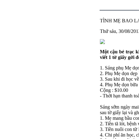
TÌNH MẸ BAO LA
Thứ sáu, 30/08/20
Một cậu bé trạc kh
viết 1 tờ giấy gởi
1. Sáng phụ Mẹ dọn
2. Phụ Mẹ dọn dẹp 
3. Sau khi đi học về
4. Phụ Mẹ dọn bữa ă
Cộng : $10.00
- Thời hạn thanh to
Sáng sớm ngày mai b
sau tờ giấy lại và g
1. Mẹ mang bầu con
2. Tiền tã lót, bệnh
3. Tiền nuôi con từ 
4. Chi phí ăn học, 