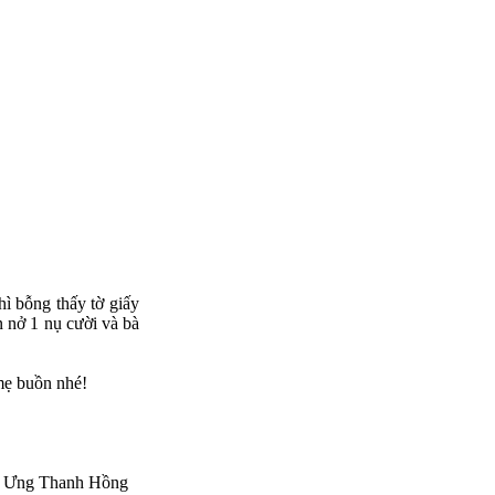
ì bỗng thấy tờ giấy
n nở 1 nụ cười và bà
 mẹ buồn nhé!
 : Ưng Thanh Hồng