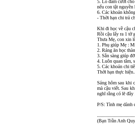
5. Lo đám cưới cho 
nếu con tật nguyền 
6. Các khoản không 
- Thời hạn chi trả 
Khi đi học về cậu c
Rồi cậu lấy ra 1 tờ 
Thưa Mẹ, con xin lỗ
1. Phụ giúp Mẹ : M
2. Ráng ăn học thàn
3. Sẵn sàng giúp đỡ
4. Luôn quan tâm, 
5. Các khoản chi ti
Thời hạn thực hiện...
Sáng hôm sau khi c
mà cậu viết. Sau kh
nghĩ rằng có lẽ đây
P/S: Tình mẹ dành 
...............................
(Bạn Trần Anh Quy