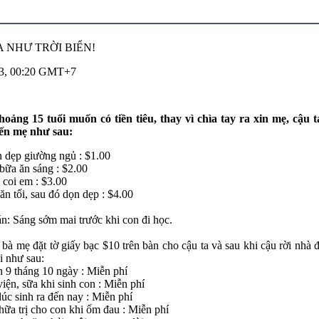
 NHƯ TRỜI BIỂN!
13, 00:20 GMT+7
oảng 15 tuổi muốn có tiền tiêu, thay vì chìa tay ra xin mẹ, cậu 
 đến mẹ như sau:
 dẹp giường ngủ : $1.00
bữa ăn sáng : $2.00
 coi em : $3.00
n tối, sau đó dọn dẹp : $4.00
án: Sáng sớm mai trước khi con đi học.
à mẹ đặt tờ giấy bạc $10 trên bàn cho cậu ta và sau khi cậu rời nhà đ
hi như sau:
 9 tháng 10 ngày : Miễn phí
 viện, sữa khi sinh con : Miễn phí
lúc sinh ra đến nay : Miễn phí
chữa trị cho con khi ốm đau : Miễn phí