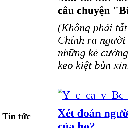
câu chuyện "Bữ
(Không phải tất
Chính ra người
những kẻ cường
keo kiệt bủn xỉn
Xét đoán người
Tin tức
của họ?