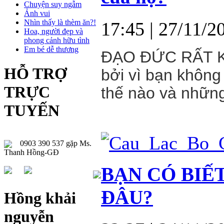
Chuyện suy ngẫm
Ảnh vui
Nhìn thấy là thèm ăn?!
17:45
| 27/11/2
Hoa, người đẹp và
phong cảnh hữu tình
Em bé dễ thương
ĐẠO ĐỨC RẤT KH
HỖ TRỢ
bởi vì bạn không
TRỰC
thế nào và những
TUYẾN
0903 390 537 gặp Ms.
Thanh Hồng-GĐ
BẠN CÓ BIẾ
ĐÂU?
Hồng khải
nguyễn