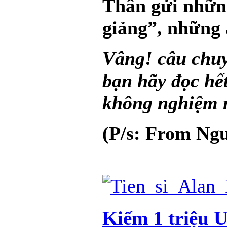
Thân gửi những
giảng”, những 
Vâng! câu chuy
bạn hãy đọc hết
không nghiệm r
(P/s: From Ng
Kiếm 1 triệu 