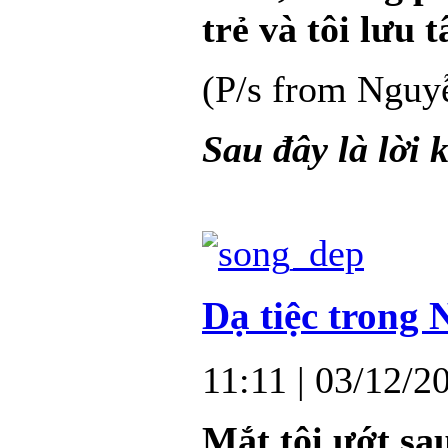
trẻ và tôi lưu 
(P/s from Nguy
Sau đây là lời
Dạ tiệc trong 
11:11
| 03/12/2
Mắt tôi ướt sa