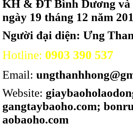
KH & ĐT Bình Dương và đăn
ngày 19 tháng 12 năm 20
Người đại diện: Ưng Tha
Hotline:
0903 390 537
Email:
ungthanhhong@gm
Website:
giaybaoholaodon
gangtaybaoho.com; bonr
aobaoho.com