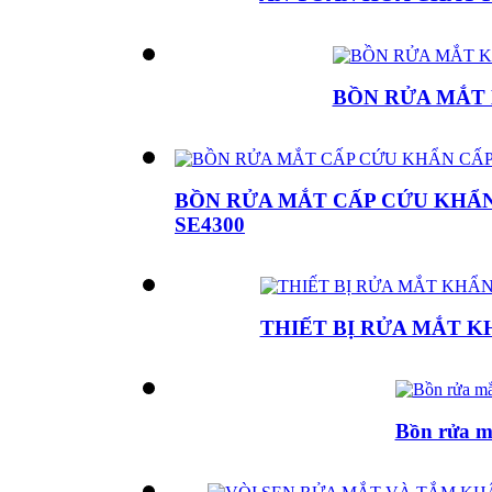
BỒN RỬA MẮT 
BỒN RỬA MẮT CẤP CỨU KHẨ
SE4300
THIẾT BỊ RỬA MẮT K
Bồn rửa m