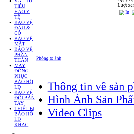
VẬT TƯ
Lượt xe
TIÊU
HAO Y
In
TẾ
BẢO VỆ
ĐẦU &
CỔ
BẢO VỆ
MẮT
BẢO VỆ
PHẦN
Phóng to ảnh
THÂN
MAY
ĐỒNG
PHỤC
BẢO HỘ
Thông tin về sản 
LĐ
BẢO VỆ
Hình Ảnh Sản Ph
ĐÔI BÀN
TAY
THIẾT BỊ
Video Clips
BẢO HỘ
LĐ
KHÁC