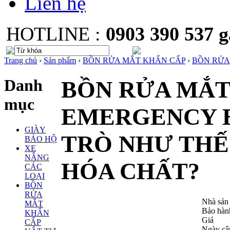
Liên hệ
HOTLINE :
0903 390 537
Trang chủ
›
Sản phẩm
›
BỒN RỬA MẮT KHẨN CẤP
›
BỒN RỬA
Danh
BỒN RỬA MẮT
mục
EMERGENCY E
GIÀY
TRÒ NHƯ THẾ
BẢO HỘ
XE
NÂNG
HÓA CHẤT?
CÁC
LOẠI
BỒN
RỬA
Nhà sản
MẮT
Bảo hàn
KHẨN
Giá
CẤP
Ngày cậ