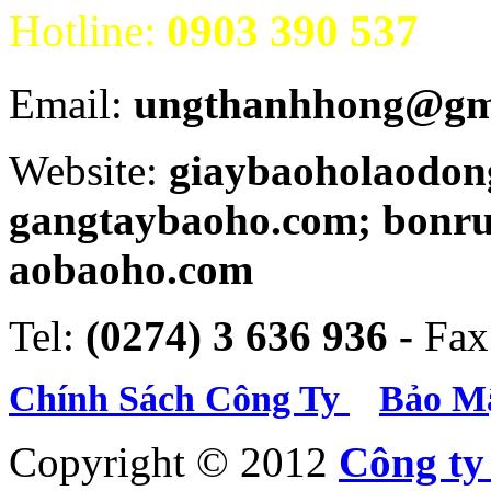
Hotline:
0903 390 537
Email:
ungthanhhong@gm
Website:
giaybaoholaodon
gangtaybaoho.com; bonr
aobaoho.com
Tel:
(0274) 3 636 936 -
Fax
Chính Sách Công Ty
Bảo Mậ
Copyright © 2012
Công t