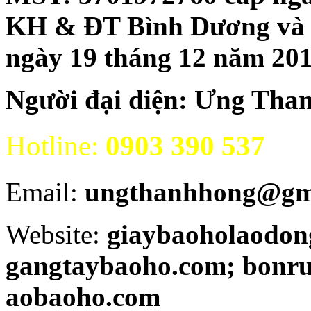
KH & ĐT Bình Dương và đăn
ngày 19 tháng 12 năm 20
Người đại diện: Ưng Tha
Hotline:
0903 390 537
Email:
ungthanhhong@gm
Website:
giaybaoholaodon
gangtaybaoho.com; bonr
aobaoho.com