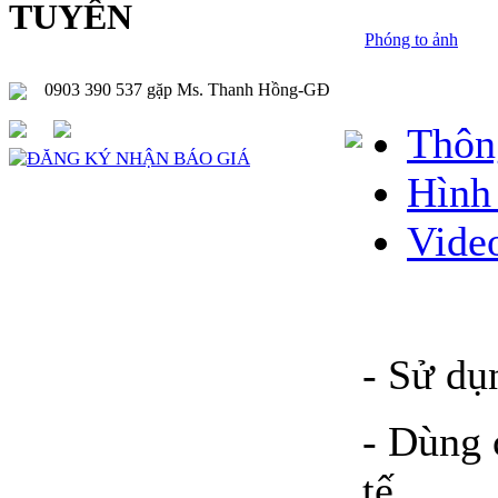
TUYẾN
Phóng to ảnh
0903 390 537 gặp Ms. Thanh Hồng-GĐ
Thôn
Hình
Vide
- Sử dụ
- Dùng 
tế.