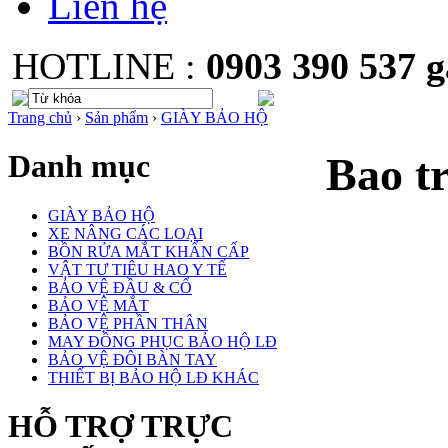
Liên hệ
HOTLINE :
0903 390 537
Trang chủ
›
Sản phẩm
›
GIÀY BẢO HỘ
Danh mục
Bao t
GIÀY BẢO HỘ
XE NÂNG CÁC LOẠI
BỒN RỬA MẮT KHẨN CẤP
VẬT TƯ TIÊU HAO Y TẾ
BẢO VỆ ĐẦU & CỔ
BẢO VỆ MẮT
BẢO VỆ PHẦN THÂN
MAY ĐỒNG PHỤC BẢO HỘ LĐ
BẢO VỆ ĐÔI BÀN TAY
THIẾT BỊ BẢO HỘ LĐ KHÁC
HỖ TRỢ TRỰC