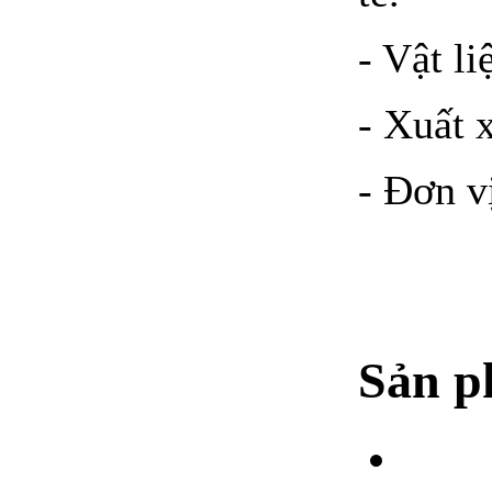
- Vật li
- Xuất 
- Đơn vị
Sản p