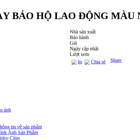
ÀY BẢO HỘ LAO ĐỘNG MÀU 
Nhà sản xuất
Bảo hành
Giá
Ngày cập nhật
Lượt xem
Share
In
Chia sẻ
o ảnh
hông tin về sản phẩm
ình Ảnh Sản Phẩm
ideo Clips