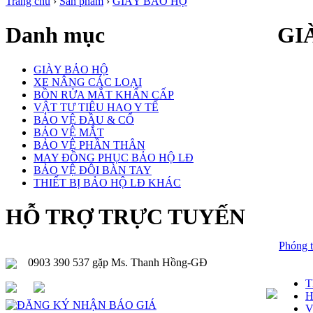
Trang chủ
›
Sản phẩm
›
GIÀY BẢO HỘ
Danh mục
GI
GIÀY BẢO HỘ
XE NÂNG CÁC LOẠI
BỒN RỬA MẮT KHẨN CẤP
VẬT TƯ TIÊU HAO Y TẾ
BẢO VỆ ĐẦU & CỔ
BẢO VỆ MẮT
BẢO VỆ PHẦN THÂN
MAY ĐỒNG PHỤC BẢO HỘ LĐ
BẢO VỆ ĐÔI BÀN TAY
THIẾT BỊ BẢO HỘ LĐ KHÁC
HỖ TRỢ TRỰC TUYẾN
Phóng t
0903 390 537 gặp Ms. Thanh Hồng-GĐ
T
H
V