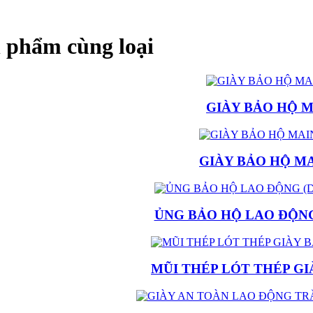
 phẩm cùng loại
GIÀY BẢO HỘ 
GIÀY BẢO HỘ M
ỦNG BẢO HỘ LAO ĐỘNG
MŨI THÉP LÓT THÉP G