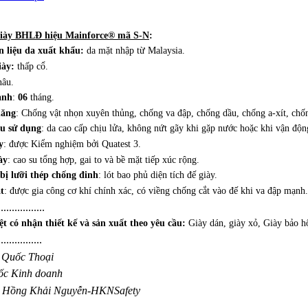
iày BHLĐ hiệu Mainforce® mã S-N
:
n liệu da xuất khẩu:
da mặt
nhập từ
Malaysia.
iày:
thấp cổ.
nâu.
ành
:
06
tháng.
năng
: Chống vật nhọn xuyên thủng, chống va đập,
chống dầu, chống a-xít, chố
ệu sử dụng
: da cao cấp chịu lửa, không nứt gãy
khi gặp nước hoặc khi vận động
y
: được Kiểm nghiệm bởi Quatest 3.
ày
: cao su tổng hợp, gai to và bề mặt tiếp xúc rộng.
bị lưỡi thép chống đinh
: lót bao phủ diện tích đế giày.
t
: được gia công cơ khí chính xác, có viềng chống cắt
vào đế khi va đập mạnh.
.................
iệt
có nhận thiết kế và sản xuất theo yêu cầu:
Giày dán, giày xỏ, Giày bảo h
................
 Quốc Thoại
ốc Kinh doanh
y Hồng Khải Nguyễn-HKNSafety