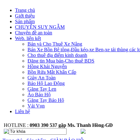
Trang chủ
Giới thiệu
Sản phẩm
CHUYỆN SUY NGẪM
Chuyên đề an toàn
Web. liên kết
Bán và Cho Thuê Xe Nâng
Bán Xe Bồn Bê tông-Đầu kéo-xe Ben-xe tải thùng các l
Cho thuê địa điểm kinh doanh
Đăng tin Mua bán-Cho thuê BDS
Hồng Khải Nguyễn
Bồn Rửa Mắt Khẩn Cấp
Giày An Toàn
Bảo Hộ Lao Động
Găng Tay Len
Áo Bảo Hộ
Găng Tay Bảo Hộ
Vải Vụn
Liên hệ
HOTLINE :
0903 390 537 gặp Ms. Thanh Hồng-GĐ