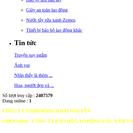
Giày an toàn lao động
Nước tẩy rửa xanh Zemos
Thiết bị bảo hộ lao động khác
Tin tức
Truyện suy ngẫm
Ảnh vui
Nhìn thấy là thèm ...
Hoa, người đẹp và ...
Số lượt truy cập :
2407579
Đang online :
1
CÔNG TY TNHH HỒNG KHẢI NGUYỄN
( HKNSafety - CÔNG TY BẢO HỘ LAO ĐỘNG LÂU NĂM V