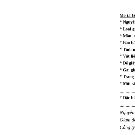
Mô tả
G
* Nguyê
* Loại g
*
Màu
: 
*
Bảo h
* Tính 
*
Vật li
* Đế già
* Gai gi
* Trang 
*
Mũi sắ
............
*
Đặc b
............
Nguyễn
Giám đ
Công t