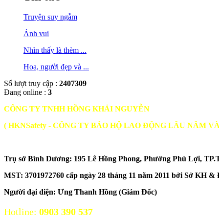
Truyện suy ngẫm
Ảnh vui
Nhìn thấy là thèm ...
Hoa, người đẹp và ...
Số lượt truy cập :
2407309
Đang online :
3
CÔNG TY TNHH HỒNG KHẢI NGUYỄN
( HKNSafety - CÔNG TY BẢO HỘ LAO ĐỘNG LÂU NĂM V
Trụ sở Bình Dương: 195 Lê Hồng Phong, Phường Phú Lợi, TP.
MST:
3701972760 cấp ngày 28 tháng 11 năm 2011 bởi Sở KH & ĐT B
Người đại diện: Ưng Thanh Hồng (Giám Đốc)
Hotline:
0903 390 537