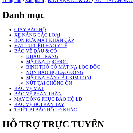
Trang chủ
›
Sản phẩm
›
BẢO VỆ ĐẦU & CỔ
›
NÚT TAI CHỐNG
Danh mục
GIÀY BẢO HỘ
XE NÂNG CÁC LOẠI
BỒN RỬA MẮT KHẨN CẤP
VẬT TƯ TIÊU HAO Y TẾ
BẢO VỆ ĐẦU & CỔ
KHẨU TRANG
MẶT NẠ LỌC ĐỘC
BÌNH THỞ CÓ MẶT NẠ LỌC ĐỘC
NÓN BẢO HỘ LAO ĐỘNG
MẶT NẠ HÀN CẮT KIM LOẠI
NÚT TAI CHỐNG ỒN
BẢO VỆ MẮT
BẢO VỆ PHẦN THÂN
MAY ĐỒNG PHỤC BẢO HỘ LĐ
BẢO VỆ ĐÔI BÀN TAY
THIẾT BỊ BẢO HỘ LĐ KHÁC
HỖ TRỢ TRỰC TUYẾN