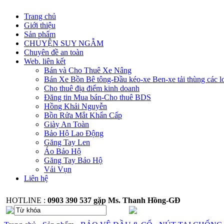
Trang chủ
Giới thiệu
Sản phẩm
CHUYỆN SUY NGẪM
Chuyên đề an toàn
Web. liên kết
Bán và Cho Thuê Xe Nâng
Bán Xe Bồn Bê tông-Đầu kéo-xe Ben-xe tải thùng các l
Cho thuê địa điểm kinh doanh
Đăng tin Mua bán-Cho thuê BDS
Hồng Khải Nguyễn
Bồn Rửa Mắt Khẩn Cấp
Giày An Toàn
Bảo Hộ Lao Động
Găng Tay Len
Áo Bảo Hộ
Găng Tay Bảo Hộ
Vải Vụn
Liên hệ
HOTLINE :
0903 390 537 gặp Ms. Thanh Hồng-GĐ