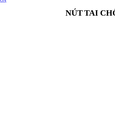
 ỒN
NÚT TAI C