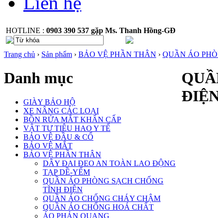
Liên hệ
HOTLINE :
0903 390 537 gặp Ms. Thanh Hồng-GĐ
Trang chủ
›
Sản phẩm
›
BẢO VỆ PHẦN THÂN
›
QUẦN ÁO PHÒ
Danh mục
QUẦ
ĐIỆ
GIÀY BẢO HỘ
XE NÂNG CÁC LOẠI
BỒN RỬA MẮT KHẨN CẤP
VẬT TƯ TIÊU HAO Y TẾ
BẢO VỆ ĐẦU & CỔ
BẢO VỆ MẮT
BẢO VỆ PHẦN THÂN
DÂY ĐAI ĐEO AN TOÀN LAO ĐỘNG
TẠP DỀ-YẾM
QUẦN ÁO PHÒNG SẠCH CHỐNG
TĨNH ĐIỆN
QUẦN ÁO CHỐNG CHÁY CHẬM
QUẦN ÁO CHỐNG HOÁ CHẤT
ÁO PHẢN QUANG