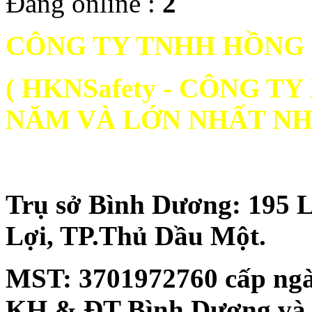
Đang online :
2
CÔNG TY TNHH HỒNG
( HKNSafety - CÔNG 
NĂM VÀ LỚN NHẤT NH
Trụ sở Bình Dương: 195 
Lợi, TP.Thủ Dầu Một.
MST:
3701972760 cấp ngà
KH & ĐT Bình Dương và đăn