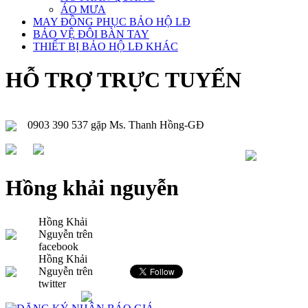
ÁO MƯA
MAY ĐỒNG PHỤC BẢO HỘ LĐ
BẢO VỆ ĐÔI BÀN TAY
THIẾT BỊ BẢO HỘ LĐ KHÁC
HỖ TRỢ TRỰC TUYẾN
0903 390 537 gặp Ms. Thanh Hồng-GĐ
Hồng khải nguyễn
Hồng Khải
Nguyễn trên
facebook
Hồng Khải
Nguyễn trên
twitter