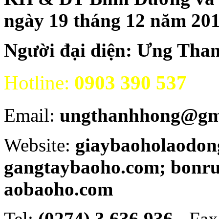
ngày 19 tháng 12 năm 20
Người đại diện: Ưng Tha
Hotline:
0903 390 537
Email:
ungthanhhong@gm
Website:
giaybaoholaodon
gangtaybaoho.com; bonr
aobaoho.com
Tel:
(0274) 3 636 936 -
Fax