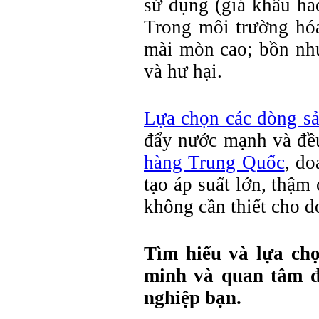
sử dụng (giá khấu hao
Trong môi trường hóa 
mài mòn cao; bồn nhự
và hư hại.
Lựa chọn các dòng s
đẩy nước mạnh và đề
hàng Trung Quốc
, do
tạo áp suất lớn, thậm
không cần thiết cho 
Tìm hiểu và lựa ch
minh và quan tâm đ
nghiệp bạn.