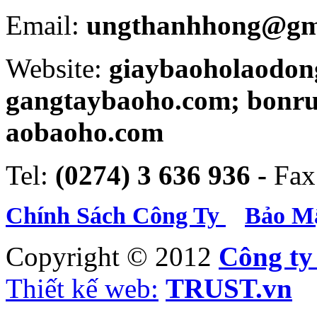
Email:
ungthanhhong@gm
Website:
giaybaoholaodon
gangtaybaoho.com; bonr
aobaoho.com
Tel:
(0274) 3 636 936 -
Fax
Chính Sách Công Ty
Bảo Mậ
Copyright © 2012
Công t
Thiết kế web:
TRUST.vn