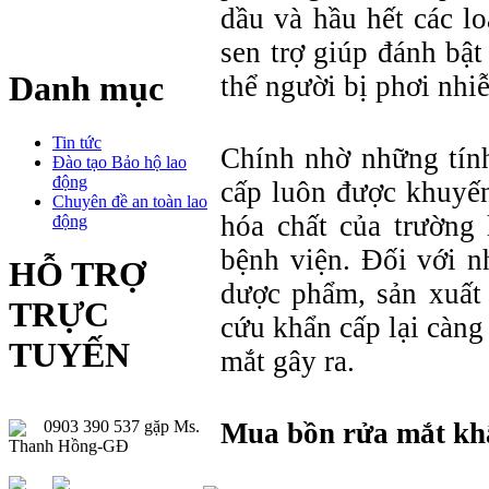
dầu và hầu hết các l
sen trợ giúp đánh bật
Danh mục
thể người bị phơi nh
Tin tức
Chính nhờ những tín
Đào tạo Bảo hộ lao
động
cấp luôn được khuyến
Chuyên đề an toàn lao
hóa chất của trường
động
bệnh viện. Đối với n
HỖ TRỢ
dược phẩm, sản xuất 
TRỰC
cứu khẩn cấp lại càng
TUYẾN
mắt gây ra.
0903 390 537 gặp Ms.
Mua bồn rửa mắt khẩn
Thanh Hồng-GĐ