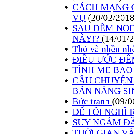
CÁCH MẠNG 
VỤ
(20/02/2018
SAU ĐÊM NO
NÀY!?
(14/01/
Thỏ và nhền nh
ĐIỀU ƯỚC ĐÊ
TÌNH MẸ BAO
CÂU CHUYỆN 
BẢN NĂNG SI
Bức tranh
(09/0
ĐỂ TÔI NGHĨ R
SUY NGẪM Đ
THỜI GIAN V