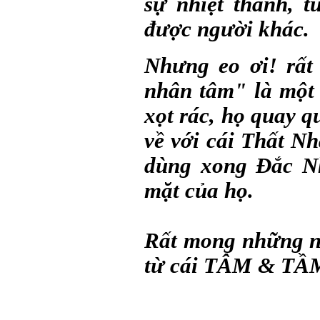
sự nhiệt thành, 
được người khác.
Nhưng eo ơi! rất
nhân tâm" là một 
xọt rác, họ quay 
về với cái Thất N
dùng xong Đắc N
mặt của họ.
Rất mong những n
từ cái TÂM & T