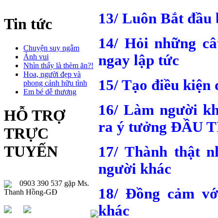
13/ Luôn Bắt đầu 
Tin tức
14/ Hỏi những c
Chuyện suy ngẫm
ngay lập tức
Ảnh vui
Nhìn thấy là thèm ăn?!
Hoa, người đẹp và
15/ Tạo điều kiện
phong cảnh hữu tình
Em bé dễ thương
16/ Làm người kh
HỖ TRỢ
ra ý tưởng ĐẦU T
TRỰC
TUYẾN
17/ Thành thật 
người khác
0903 390 537 gặp Ms.
18/ Đồng cảm vớ
Thanh Hồng-GĐ
khác