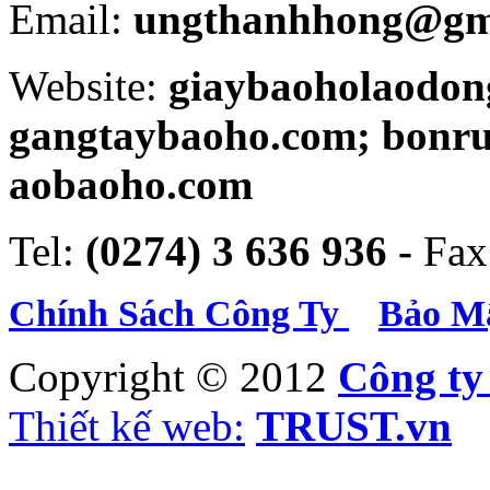
Email:
ungthanhhong@gm
Website:
giaybaoholaodon
gangtaybaoho.com; bonr
aobaoho.com
Tel:
(0274) 3 636 936 -
Fax
Chính Sách Công Ty
Bảo Mậ
Copyright © 2012
Công t
Thiết kế web:
TRUST.vn