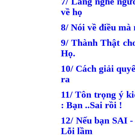
7/ Lắng nghe ngư
về họ
8/ Nói về điều mà
9/ Thành Thật ch
Họ.
10/ Cách giải quy
ra
11/ Tôn trọng ý k
: Bạn ..Sai rồi !
12/ Nếu bạn SAI 
Lỗi lầm