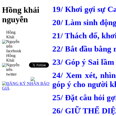
19/ Khơi gợi sự C
Hồng khải
nguyễn
20/ Làm sinh động
Hồng
21/ Thách đố, khơ
Khải
Nguyễn
trên
22/ Bắt đầu bằn
facebook
Hồng
23/ Góp ý Sai lầm 
Khải
Nguyễn
trên
24/ Xem xét, nhì
twitter
góp ý cho người k
25/ Đặt câu hỏi gợ
26/ GIỮ THỂ D