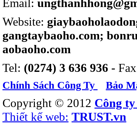
Email:
ungthanhhong@gm
Website:
giaybaoholaodon
gangtaybaoho.com; bonr
aobaoho.com
Tel:
(0274) 3 636 936 -
Fax
Chính Sách Công Ty
Bảo Mậ
Copyright © 2012
Công t
Thiết kế web:
TRUST.vn