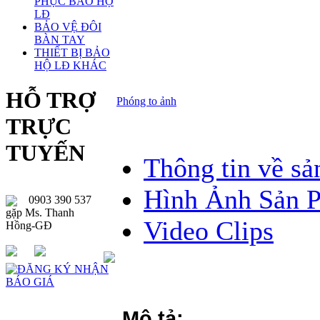
PHỤC BẢO HỘ
LĐ
BẢO VỆ ĐÔI
BÀN TAY
THIẾT BỊ BẢO
HỘ LĐ KHÁC
HỖ TRỢ
Phóng to ảnh
TRỰC
TUYẾN
Thông tin về s
Hình Ảnh Sản 
0903 390 537
gặp Ms. Thanh
Video Clips
Hồng-GĐ
Mô tả: