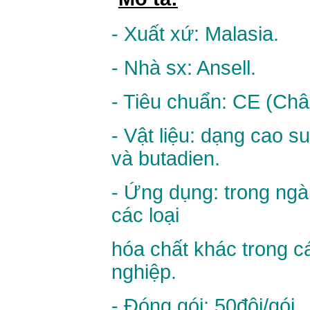
- Xuất xứ: Malasia.
- Nhà sx: Ansell.
- Tiêu chuẩn: CE (Châ
- Vật liệu: dạng cao s
và
butadien.
- Ứng dụng: trong ngà
các loại
hóa chất khác trong 
nghiệp.
- Đóng gói: 50đôi/gói .