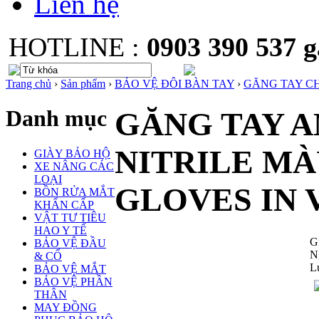
Liên hệ
HOTLINE :
0903 390 537
Trang chủ
›
Sản phẩm
›
BẢO VỆ ĐÔI BÀN TAY
›
GĂNG TAY C
Danh mục
GĂNG TAY A
NITRILE M
GIÀY BẢO HỘ
XE NÂNG CÁC
LOẠI
GLOVES IN
BỒN RỬA MẮT
KHẨN CẤP
VẬT TƯ TIÊU
HAO Y TẾ
G
BẢO VỆ ĐẦU
N
& CỔ
L
BẢO VỆ MẮT
BẢO VỆ PHẦN
THÂN
MAY ĐỒNG