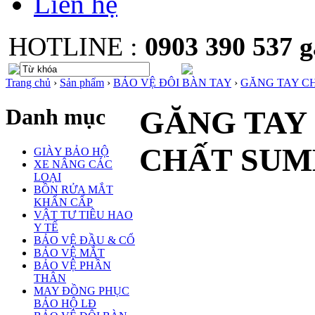
Liên hệ
HOTLINE :
0903 390 537
Trang chủ
›
Sản phẩm
›
BẢO VỆ ĐÔI BÀN TAY
›
GĂNG TAY C
Danh mục
GĂNG TAY
CHẤT SUM
GIÀY BẢO HỘ
XE NÂNG CÁC
LOẠI
BỒN RỬA MẮT
KHẨN CẤP
VẬT TƯ TIÊU HAO
Y TẾ
BẢO VỆ ĐẦU & CỔ
BẢO VỆ MẮT
BẢO VỆ PHẦN
THÂN
MAY ĐỒNG PHỤC
BẢO HỘ LĐ