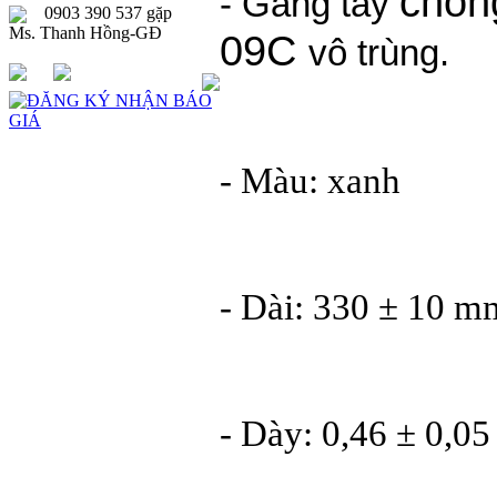
chốn
- Găng tay
0903 390 537 gặp
Ms. Thanh Hồng-GĐ
09C
vô trùng.
- Màu: xanh
- Dài: 330 ± 10 m
- Dày: 0,46 ± 0,0