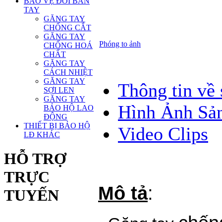
BẢO VỆ ĐÔI BÀN
TAY
GĂNG TAY
CHỐNG CẮT
GĂNG TAY
Phóng to ảnh
CHỐNG HOÁ
CHẤT
GĂNG TAY
CÁCH NHIỆT
GĂNG TAY
Thông tin về
SỢI LEN
GĂNG TAY
Hình Ảnh Sả
BẢO HỘ LAO
ĐỘNG
THIẾT BỊ BẢO HỘ
Video Clips
LĐ KHÁC
HỖ TRỢ
TRỰC
Mô tả
:
TUYẾN