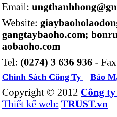
Email:
ungthanhhong@gm
Website:
giaybaoholaodon
gangtaybaoho.com; bonr
aobaoho.com
Tel:
(0274) 3 636 936 -
Fax
Chính Sách Công Ty
Bảo Mậ
Copyright © 2012
Công t
Thiết kế web:
TRUST.vn