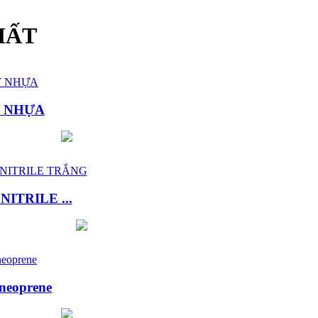
HẤT
Y NHỰA
ITRILE ...
neoprene