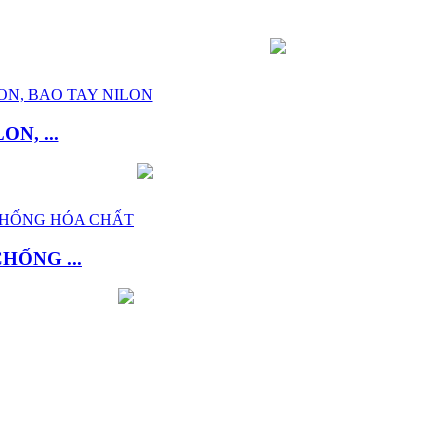
N, ...
HỐNG ...