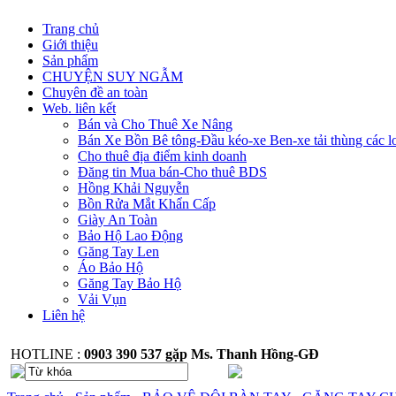
Trang chủ
Giới thiệu
Sản phẩm
CHUYỆN SUY NGẪM
Chuyên đề an toàn
Web. liên kết
Bán và Cho Thuê Xe Nâng
Bán Xe Bồn Bê tông-Đầu kéo-xe Ben-xe tải thùng các l
Cho thuê địa điểm kinh doanh
Đăng tin Mua bán-Cho thuê BDS
Hồng Khải Nguyễn
Bồn Rửa Mắt Khẩn Cấp
Giày An Toàn
Bảo Hộ Lao Động
Găng Tay Len
Áo Bảo Hộ
Găng Tay Bảo Hộ
Vải Vụn
Liên hệ
HOTLINE :
0903 390 537 gặp Ms. Thanh Hồng-GĐ