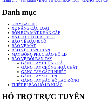
Trang chủ
›
Sản phẩm
›
BẢO VỆ ĐÔI BÀN TAY
›
GĂNG TAY C
Danh mục
GIÀY BẢO HỘ
XE NÂNG CÁC LOẠI
BỒN RỬA MẮT KHẨN CẤP
VẬT TƯ TIÊU HAO Y TẾ
BẢO VỆ ĐẦU & CỔ
BẢO VỆ MẮT
BẢO VỆ PHẦN THÂN
MAY ĐỒNG PHỤC BẢO HỘ LĐ
BẢO VỆ ĐÔI BÀN TAY
GĂNG TAY CHỐNG CẮT
GĂNG TAY CHỐNG HOÁ CHẤT
GĂNG TAY CÁCH NHIỆT
GĂNG TAY SỢI LEN
GĂNG TAY BẢO HỘ LAO ĐỘNG
THIẾT BỊ BẢO HỘ LĐ KHÁC
HỖ TRỢ TRỰC TUYẾN