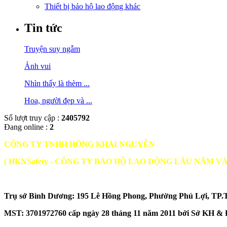
Thiết bị bảo hộ lao động khác
Tin tức
Truyện suy ngẫm
Ảnh vui
Nhìn thấy là thèm ...
Hoa, người đẹp và ...
Số lượt truy cập :
2405792
Đang online :
2
CÔNG TY TNHH HỒNG KHẢI NGUYỄN
( HKNSafety - CÔNG TY BẢO HỘ LAO ĐỘNG LÂU NĂM V
Trụ sở Bình Dương: 195 Lê Hồng Phong, Phường Phú Lợi, TP.
MST:
3701972760 cấp ngày 28 tháng 11 năm 2011 bởi Sở KH & ĐT B