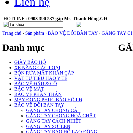
Liên hệ
HOTLINE :
0903 390 537 gặp Ms. Thanh Hồng-GĐ
Trang chủ
›
Sản phẩm
›
BẢO VỆ ĐÔI BÀN TAY
›
GĂNG TAY C
Danh mục
GĂ
GIÀY BẢO HỘ
XE NÂNG CÁC LOẠI
BỒN RỬA MẮT KHẨN CẤP
VẬT TƯ TIÊU HAO Y TẾ
BẢO VỆ ĐẦU & CỔ
BẢO VỆ MẮT
BẢO VỆ PHẦN THÂN
MAY ĐỒNG PHỤC BẢO HỘ LĐ
BẢO VỆ ĐÔI BÀN TAY
GĂNG TAY CHỐNG CẮT
GĂNG TAY CHỐNG HOÁ CHẤT
GĂNG TAY CÁCH NHIỆT
GĂNG TAY SỢI LEN
GĂNG TAY BẢO HỘ LAO ĐỘNG