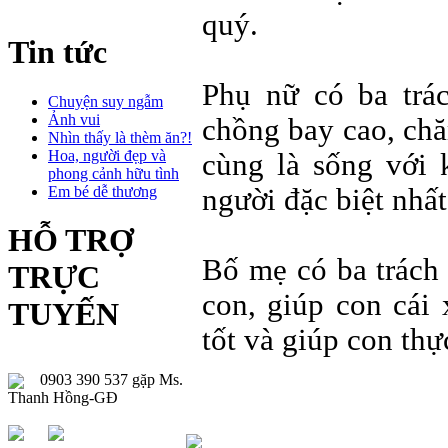
quý.
Tin tức
Phụ nữ có ba trá
Chuyện suy ngẫm
Ảnh vui
chồng bay cao, chăm
Nhìn thấy là thèm ăn?!
Hoa, người đẹp và
cùng là sống với 
phong cảnh hữu tình
Em bé dễ thương
người đặc biệt nhất
HỖ TRỢ
Bố mẹ có ba trách 
TRỰC
con, giúp con cái
TUYẾN
tốt và giúp con th
0903 390 537 gặp Ms.
Thanh Hồng-GĐ
..............................