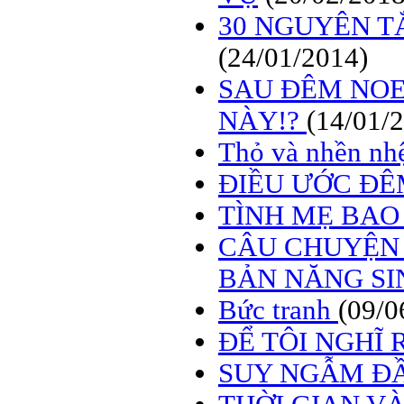
30 NGUYÊN T
(24/01/2014)
SAU ĐÊM NO
NÀY!?
(14/01/
Thỏ và nhền nh
ĐIỀU ƯỚC ĐÊ
TÌNH MẸ BAO
CÂU CHUYỆN 
BẢN NĂNG SI
Bức tranh
(09/0
ĐỂ TÔI NGHĨ R
SUY NGẪM Đ