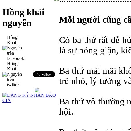
Hồng khải
Mỗi người cũng c
nguyễn
Hồng
Có ba thứ rất dễ h
Khải
Nguyễn
là sự nóng giận, k
trên
facebook
Hồng
Ba thứ mãi mãi khô
Khải
Nguyễn
trẻ nhỏ, lý tưởng v
trên
twitter
Ba thứ vô thường nh
hội.