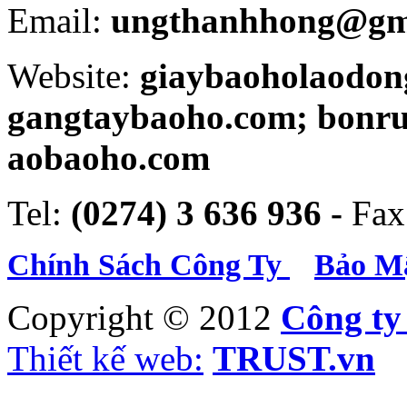
Email:
ungthanhhong@gm
Website:
giaybaoholaodon
gangtaybaoho.com; bonr
aobaoho.com
Tel:
(0274) 3 636 936 -
Fax
Chính Sách Công Ty
Bảo Mậ
Copyright © 2012
Công t
Thiết kế web:
TRUST.vn